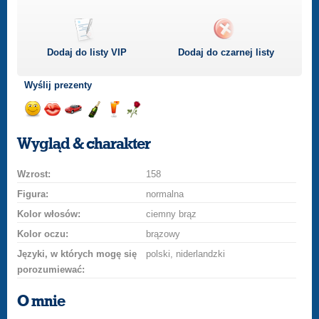
Dodaj do listy
VIP
Dodaj do czarnej listy
Wyślij prezenty
Wyślij
Wyślij
Przejażdżka
Wyślij
Wyślij
Wyślij
uśmiech
buziaka
samochodem
szampana
drinka
różę
Wygląd & charakter
Wzrost:
158
Figura:
normalna
Kolor włosów:
ciemny brąz
Kolor oczu:
brązowy
Języki, w których mogę się
polski, niderlandzki
porozumiewać:
O mnie