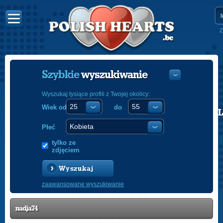
Z
Szybkie
wyszukiwanie
Wyszukaj tysiące profili z Twojej okolicy:
Wiek od
do
POLISH
ENGLISH
Płeć
tylko ze
zdjęciem
Wyszukaj
zaawansowane wyszukiwanie
nadja74