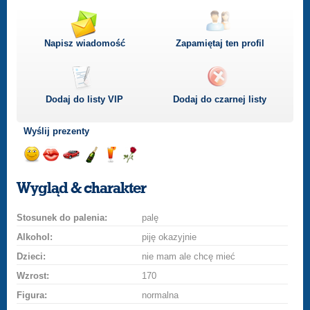
Napisz wiadomość
Zapamiętaj ten profil
Dodaj do listy
VIP
Dodaj do czarnej listy
Wyślij prezenty
Wyślij
Wyślij
Przejażdżka
Wyślij
Wyślij
Wyślij
uśmiech
buziaka
samochodem
szampana
drinka
różę
Wygląd & charakter
Stosunek do palenia:
palę
Alkohol:
piję okazyjnie
Dzieci:
nie mam ale chcę mieć
Wzrost:
170
Figura:
normalna