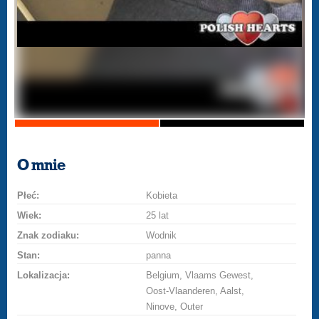
O mnie
Płeć:
Kobieta
Wiek:
25 lat
Znak zodiaku:
Wodnik
Stan:
panna
Lokalizacja:
Belgium, Vlaams Gewest,
Oost-Vlaanderen, Aalst,
Ninove, Outer