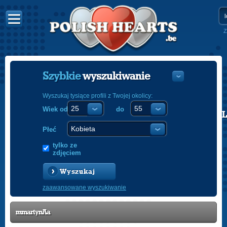
Z
Szybkie
wyszukiwanie
Wyszukaj tysiące profili z Twojej okolicy:
Wiek od
do
POLISH
ENGLISH
Płeć
tylko ze
zdjęciem
Wyszukaj
zaawansowane wyszukiwanie
mmartynAa