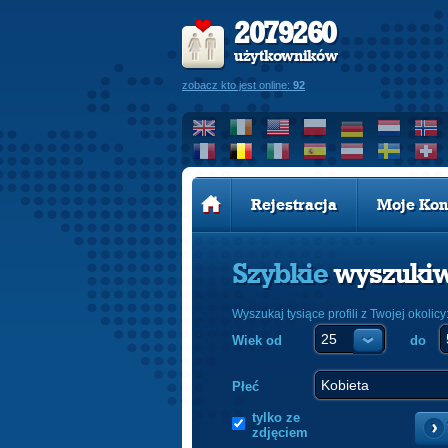
2079260
użytkowników
zobacz kto jest online:
92
Rejestracja
Moje Kon
Szybkie
wyszuki
Wyszukaj tysiące profili z Twojej okolicy
Wiek od
do
Płeć
tylko ze
zdjęciem