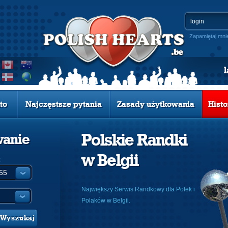
Zapamiętaj mni
to
Najczęstsze pytania
Zasady użytkowania
Histo
Polskie Randki
wanie
w Belgii
:
Największy Serwis Randkowy dla Polek i
Polaków w Belgii.
Wyszukaj