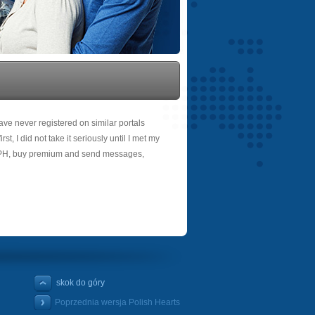
ve never registered on similar portals
, I did not take it seriously until I met my
on PH, buy premium and send messages,
skok do góry
Poprzednia wersja Polish Hearts