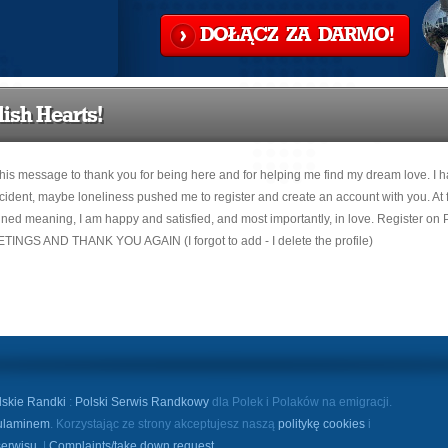
DOŁĄCZ ZA DARMO!
ish Hearts!
s message to thank you for being here and for helping me find my dream love. I ha
dent, maybe loneliness pushed me to register and create an account with you. At first
ned meaning, I am happy and satisfied, and most importantly, in love. Register 
REETINGS AND THANK YOU AGAIN (I forgot to add - I delete the profile)
lskie Randki
:
Polski Serwis Randkowy
dla Polek i Polaków na emigracji.
ulaminem
. Korzystając ze strony akceptujesz naszą
politykę cookies
i
serwisu
. |
Complaints/take down request