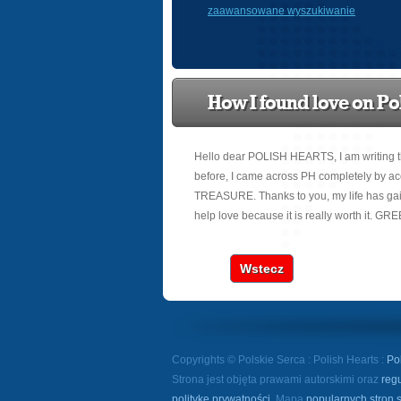
zaawansowane wyszukiwanie
How I found love on Pol
Hello dear POLISH HEARTS, I am writing thi
before, I came across PH completely by acci
TREASURE. Thanks to you, my life has gai
help love because it is really worth it. G
Wstecz
Copyrights © Polskie Serca : Polish Hearts :
Po
Strona jest objęta prawami autorskimi oraz
reg
politykę prywatności
. Mapa
popularnych stron 