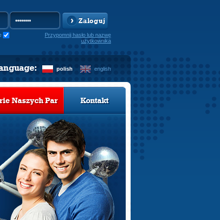
Zaloguj
e
Przypomnij hasło lub nazwę
użytkownika
language:
polish
english
rie Naszych Par
Kontakt