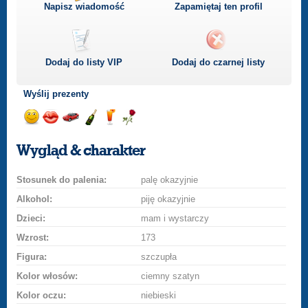
Napisz wiadomość
Zapamiętaj ten profil
Dodaj do listy
VIP
Dodaj do czarnej listy
Wyślij prezenty
Wyślij
Wyślij
Przejażdżka
Wyślij
Wyślij
Wyślij
uśmiech
buziaka
samochodem
szampana
drinka
różę
Wygląd & charakter
Stosunek do palenia:
palę okazyjnie
Alkohol:
piję okazyjnie
Dzieci:
mam i wystarczy
Wzrost:
173
Figura:
szczupła
Kolor włosów:
ciemny szatyn
Kolor oczu:
niebieski