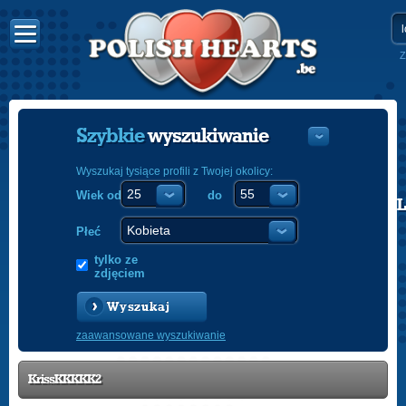
Z
Szybkie
wyszukiwanie
Wyszukaj tysiące profili z Twojej okolicy:
Wiek od
do
POLISH
ENGLISH
Płeć
tylko ze
zdjęciem
Wyszukaj
zaawansowane wyszukiwanie
KrissKKKKK2